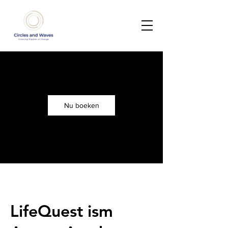
Nu boeken
LifeQuest ism