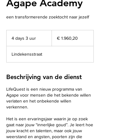
Agape Academy
een transformerende zoektocht naar jezelf
1.960,20
euro
4 days 3 uur
4
€ 1.960,20
d
a
Lindekensstraat
y
s
3
u
Beschrijving van de dienst
u
r
LifeQuest is een nieuw programma van
Agape voor mensen die het bekende willen
verlaten en het onbekende willen
verkennen.
Het is een ervaringsjaar waarin je op zoek
gaat naar jouw “innerlijke goud”. Je leert hoe
jouw kracht en talenten, maar ook jouw
weerstand en angsten, poorten zijn die