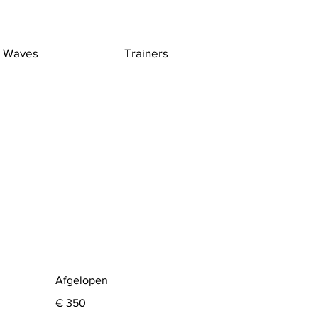
Waves
Trainers
Afgelopen
350
€ 350
euro