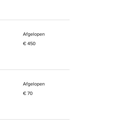
Afgelopen
450
€ 450
euro
Afgelopen
70
€ 70
euro