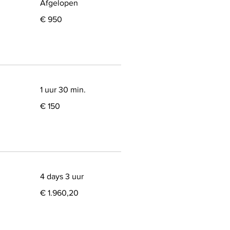
Afgelopen
950
€ 950
euro
1 uur 30 min.
150
€ 150
euro
4 days 3 uur
1.960,20
€ 1.960,20
euro