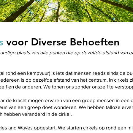
ls
voor Diverse Behoeften
kundige plaats van alle punten die op dezelfde afstand van 
al rond een kampvuur) is iets dat mensen reeds sinds de o
. Iedereen is op dezelfde afstand van het centrum. In cirkels z
szelf en de anderen. We tonen ons zonder onszelf te verstop
aar de kracht mogen ervaren van een groep mensen in een ci
steun van een groep doet wonderen. We hebben talloze erv
h hebben veranderd in de cirkel.
rcles and Waves opgestart. We starten cirkels op rond een m